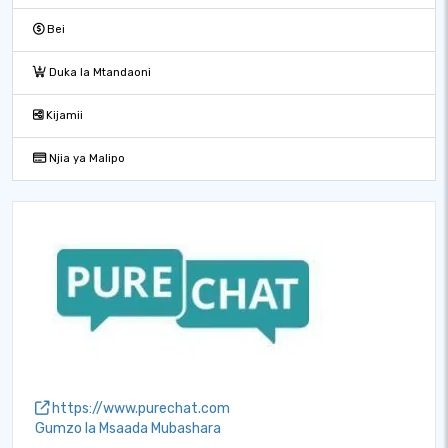
Bei
Duka la Mtandaoni
Kijamii
Njia ya Malipo
https://www.purechat.com
Gumzo la Msaada Mubashara