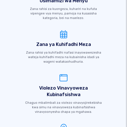
Usimamizi wa Menyu
Zana rahisi za kuongeza, kuhariri na kufuta
vipengee vya menyu, pamoja na kusasisha
kategoria, bei na maelezo.
Zana ya Kuhifadhi Meza
Zana rahisi ya kuhifadhi nafasi inayowawezesha
wateja kuhifadhi meza na kubainisha idadi ya
wageni watakaohudhuria.
Violezo Vinavyoweza
Kubinafsishwa
Chaguo mbalimbali za violezo vinavyojirekebisha
kwa simu na vinavyoweza kubinafsishwa
vinavyoonyesha chapa ya mgahawa.