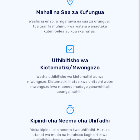
Mahali na Saa za Kufungua
Wasilisha eneo la mgahawa na saa za ufunguaji;
toa taarifa muhimu kwa wateja wanaotaka
kutembelea au kuweka nafasi.
Uthibitisho wa
Kiotomatiki/Mwongozo
Washa uthibitisho wa kiotomatiki au wa
mwongozo. Kiotomatiki inafaa kwa uhifadhi wote;
mwongozo kwa maeneo madogo yanayohitaji
upangaji sahihi.
Kipindi cha Neema cha Uhifadhi
Weka kipindi cha neema kwa uhifadhi. Hukuza
ufanisi wa muda na huruhusu kughairi ikiwa
haijathibitishwa ndani ya muda uliowekwa.