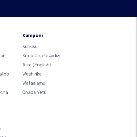
Kampuni
Kuhusu
rce
Kituo Cha Usaidizi
Ajira
(English)
alipo
Washirika
Wataalamu
icha
Chapa Yetu
e