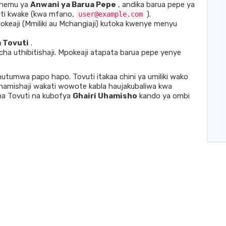
sehemu ya
Anwani ya Barua Pepe
, andika barua pepe ya
uti kwake (kwa mfano,
).
user@example.com
keaji (Mmiliki au Mchangiaji) kutoka kwenye menyu
 Tovuti
.
 cha uthibitishaji. Mpokeaji atapata barua pepe yenye
hutumwa papo hapo. Tovuti itakaa chini ya umiliki wako
uhamishaji wakati wowote kabla haujakubaliwa kwa
ha Tovuti na kubofya
Ghairi Uhamisho
kando ya ombi