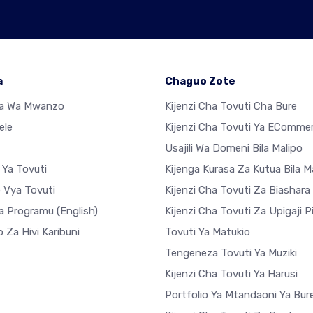
a
Chaguo Zote
sa Wa Mwanzo
Kijenzi Cha Tovuti Cha Bure
ele
Kijenzi Cha Tovuti Ya EComme
Usajili Wa Domeni Bila Malipo
 Ya Tovuti
Kijenga Kurasa Za Kutua Bila M
o Vya Tovuti
Kijenzi Cha Tovuti Za Biashara
a Programu
(English)
Kijenzi Cha Tovuti Za Upigaji P
 Za Hivi Karibuni
Tovuti Ya Matukio
Tengeneza Tovuti Ya Muziki
Kijenzi Cha Tovuti Ya Harusi
Portfolio Ya Mtandaoni Ya Bur