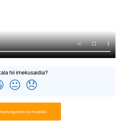
ala hii imekusaidia?

😐
😞
mazungumzo na msaidizi