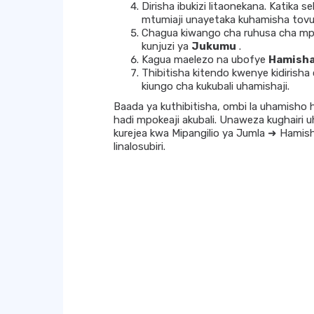
Dirisha ibukizi litaonekana. Katika 
mtumiaji unayetaka kuhamisha tov
Chagua kiwango cha ruhusa cha mpo
kunjuzi ya
Jukumu
.
Kagua maelezo na ubofye
Hamisha
Thibitisha kitendo kwenye kidirisha
kiungo cha kukubali uhamishaji.
Baada ya kuthibitisha, ombi la uhamisho 
hadi mpokeaji akubali. Unaweza kughairi 
kurejea kwa Mipangilio ya Jumla ➜ Hamis
linalosubiri.