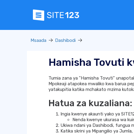
Msaada
Dashibodi
Hamisha Tovuti k
Tumia zana ya "Hamisha Tovuti" unapotak
Mpokeaji atapokea mwaliko kwa barua pepe
yatakupitia katika mchakato mzima kutok
Hatua za kuzaliana:
Ingia kwenye akaunti yako ya SITE1
Nenda kwenye ukurasa wa kuing
Ukiwa ndani ya Dashibodi, fungua
Katika skrini ya Mipangilio ya Jumla