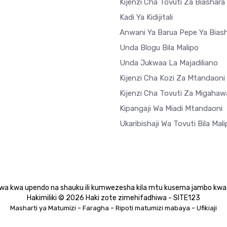
Kijenzi Cha Tovuti Za Biashar
Kadi Ya Kidijitali
Anwani Ya Barua Pepe Ya Bias
Unda Blogu Bila Malipo
Unda Jukwaa La Majadiliano
Kijenzi Cha Kozi Za Mtandaoni
Kijenzi Cha Tovuti Za Migahaw
Kipangaji Wa Miadi Mtandaoni
Ukaribishaji Wa Tovuti Bila Mal
wa kwa upendo na shauku ili kumwezesha kila mtu kusema jambo kw
Hakimiliki © 2026 Haki zote zimehifadhiwa - SITE123
-
-
-
Masharti ya Matumizi
Faragha
Ripoti matumizi mabaya
Ufikiaji