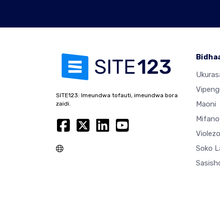
Bidha
Ukura
Vipeng
SITE123: Imeundwa tofauti, imeundwa bora
Maoni
zaidi.
Mifano
Violez
Soko L
Sasisho