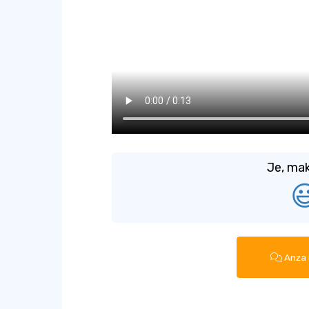
Je, mak

Anza 