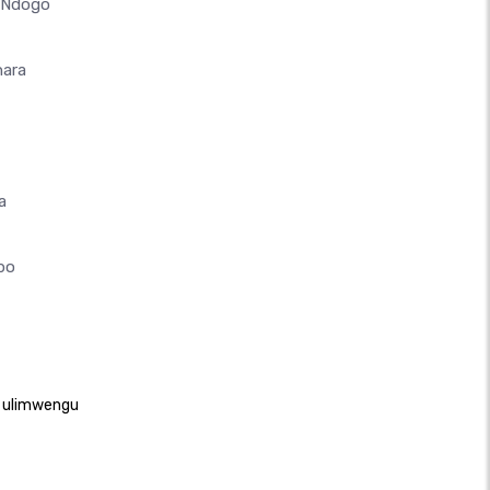
a Ndogo
hara
a
ipo
a ulimwengu