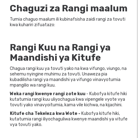
Chaguzi za Rangi maalum
Tumia chaguo maalum ili kubinafsisha zaidi rangi za tovuti
kwa kuhariri zifuatazo:
Rangi Kuu na Rangi ya
Maandishi ya Kitufe
Chagua rangi kuu ya tovuti yako na kwa vifungo, viungo, na
sehemu nyingine muhimu za tovuti. Unaweza pia
kubadilisha rangi ya maandishi ya vifungo vinavyotumia
mpangilio wa rangi kuu.
Weka rangi kwenye rangi zote kuu
- Kubofya kitufe hiki
kutatumia rangi kuu uliyochagua kwa vipengele vyote vya
tovuti yako vinavyoitumia, kama vile kichwa, na kijachini.
Kitufe cha Tekeleza kwa Wote -
Kubofya kitufe hiki,
kutatumia rangi iliyochaguliwa kwenye maandishi ya vitufe
vya tovuti yako.