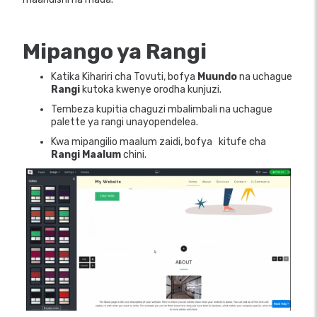
Mipango ya Rangi
Katika Kihariri cha Tovuti, bofya
Muundo
na uchague
Rangi
kutoka kwenye orodha kunjuzi.
Tembeza kupitia chaguzi mbalimbali na uchague
palette ya rangi unayopendelea.
Kwa mipangilio maalum zaidi, bofya
kitufe cha
Rangi Maalum
chini.