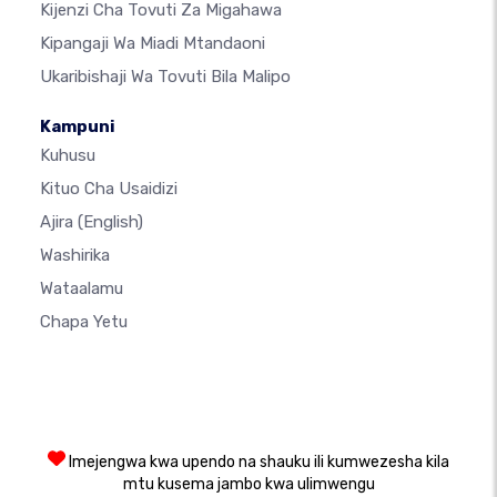
Kijenzi Cha Tovuti Za Migahawa
Kipangaji Wa Miadi Mtandaoni
Ukaribishaji Wa Tovuti Bila Malipo
Kampuni
Kuhusu
Kituo Cha Usaidizi
Ajira
(English)
Washirika
Wataalamu
Chapa Yetu
Imejengwa kwa upendo na shauku ili kumwezesha kila
mtu kusema jambo kwa ulimwengu