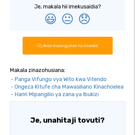
Je, makala hii imekusaidia?
😃
😐
😞
Anza mazungumzo na msaidizi
Makala zinazohusiana:
- Panga Vifungo vya Wito kwa Vitendo
- Ongeza Kitufe cha Mawasiliano Kinachoelea
- Hariri Mipangilio ya zana ya Ibukizi
Je, unahitaji tovuti?