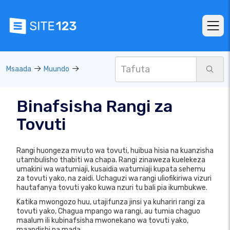
Msaada
Muundo
Binafsisha Rangi za
Tovuti
Rangi huongeza mvuto wa tovuti, huibua hisia na kuanzisha
utambulisho thabiti wa chapa. Rangi zinaweza kuelekeza
umakini wa watumiaji, kusaidia watumiaji kupata sehemu
za tovuti yako, na zaidi. Uchaguzi wa rangi uliofikiriwa vizuri
hautafanya tovuti yako kuwa nzuri tu bali pia ikumbukwe.
Katika mwongozo huu, utajifunza jinsi ya kuhariri rangi za
tovuti yako, Chagua mpango wa rangi, au tumia chaguo
maalum ili kubinafsisha mwonekano wa tovuti yako,
maandishi na mada.