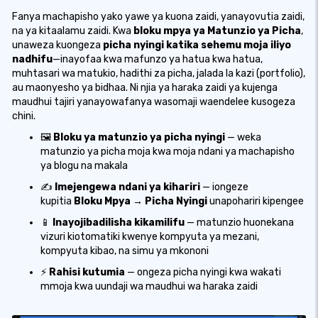
Fanya machapisho yako yawe ya kuona zaidi, yanayovutia zaidi,
na ya kitaalamu zaidi. Kwa
bloku mpya ya Matunzio ya Picha
,
unaweza kuongeza
picha nyingi katika sehemu moja iliyo
nadhifu
—inayofaa kwa mafunzo ya hatua kwa hatua,
muhtasari wa matukio, hadithi za picha, jalada la kazi (portfolio),
au maonyesho ya bidhaa. Ni njia ya haraka zaidi ya kujenga
maudhui tajiri yanayowafanya wasomaji waendelee kusogeza
chini.
🖼️
Bloku ya matunzio ya picha nyingi
— weka
matunzio ya picha moja kwa moja ndani ya machapisho
ya blogu na makala
✍️
Imejengewa ndani ya kihariri
— iongeze
kupitia
Bloku Mpya → Picha Nyingi
unapohariri kipengee
📱
Inayojibadilisha kikamilifu
— matunzio huonekana
vizuri kiotomatiki kwenye kompyuta ya mezani,
kompyuta kibao, na simu ya mkononi
⚡
Rahisi kutumia
— ongeza picha nyingi kwa wakati
mmoja kwa uundaji wa maudhui wa haraka zaidi