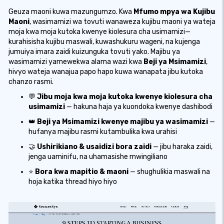
Geuza maoni kuwa mazungumzo. Kwa
Mfumo mpya wa Kujibu
Maoni
, wasimamizi wa tovuti wanaweza kujibu maoni ya wateja
moja kwa moja kutoka kwenye kiolesura cha usimamizi—
kurahisisha kujibu maswali, kuwashukuru wageni, na kujenga
jumuiya imara zaidi kuizunguka tovuti yako. Majibu ya
wasimamizi yamewekwa alama wazi kwa
Beji ya Msimamizi
,
hivyo wateja wanajua papo hapo kuwa wanapata jibu kutoka
chanzo rasmi.
💬
Jibu moja kwa moja kutoka kwenye kiolesura cha
usimamizi
— hakuna haja ya kuondoka kwenye dashibodi
👑
Beji ya Msimamizi kwenye majibu ya wasimamizi
—
hufanya majibu rasmi kutambulika kwa urahisi
🤝
Ushirikiano & usaidizi bora zaidi
— jibu haraka zaidi,
jenga uaminifu, na uhamasishe mwingiliano
⭐
Bora kwa mapitio & maoni
— shughulikia maswali na
hoja katika thread hiyo hiyo