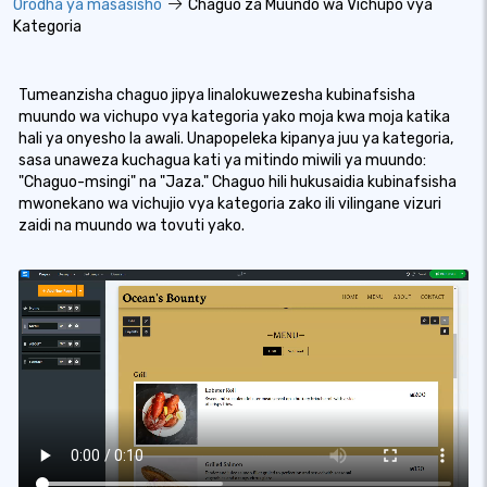
Orodha ya masasisho
Chaguo za Muundo wa Vichupo vya
Kategoria
Tumeanzisha chaguo jipya linalokuwezesha kubinafsisha
muundo wa vichupo vya kategoria yako moja kwa moja katika
hali ya onyesho la awali. Unapopeleka kipanya juu ya kategoria,
sasa unaweza kuchagua kati ya mitindo miwili ya muundo:
"Chaguo-msingi" na "Jaza." Chaguo hili hukusaidia kubinafsisha
mwonekano wa vichujio vya kategoria zako ili vilingane vizuri
zaidi na muundo wa tovuti yako.