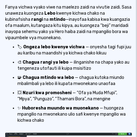
Fanya vichwa vyako viwe na maelezo zaidi na vivutie zaidi. Sasa
unaweza kuongeza
Lebo
kwenye kichwa chako na
kubinafsisha
rangi
na
mtindo
—inayofaa kabisa kwa kuangazia
ofa maalum, kutangaza kitu kipya, au kuongeza “beji” maridadi
inayopa sehemu yako ya Hero haiba zaidi na mpangilio bora wa
vipaumbele vya muonekano.
🏷️
Ongeza lebo kwenye vichwa
— onyesha tagi fupi juu
au karibu na maandishi ya kichwa chako kikuu
🎨
Chagua rangi ya lebo
— ilinganishe na chapa yako au
tengeneza utofauti ili kuipa msisitizo
🧩
Chagua mtindo wa lebo
— chagua kutoka miundo
mbalimbali ya lebo ili kupata mwonekano unaofaa
💥
Nzuri kwa promosheni
— “Ofa ya Muda Mfupi”,
“Mpya”, “Punguzo”, “Thamani Bora”, na mengine
✨
Huboresha muundo wa muonekano
— huongeza
mpangilio na mwonekano ulio safi kwenye mpangilio wa
kichwa chako