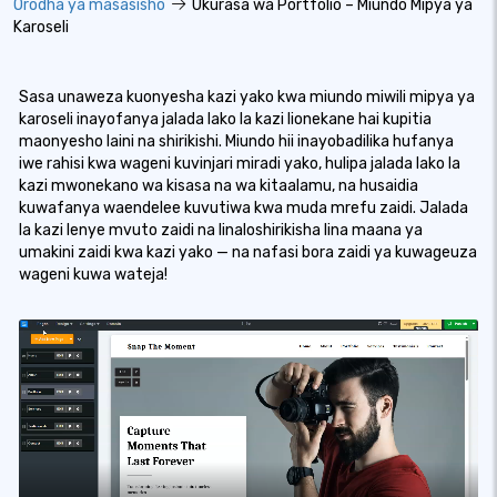
Orodha ya masasisho
Ukurasa wa Portfolio – Miundo Mipya ya
Karoseli
Sasa unaweza kuonyesha kazi yako kwa miundo miwili mipya ya
karoseli inayofanya jalada lako la kazi lionekane hai kupitia
maonyesho laini na shirikishi. Miundo hii inayobadilika hufanya
iwe rahisi kwa wageni kuvinjari miradi yako, hulipa jalada lako la
kazi mwonekano wa kisasa na wa kitaalamu, na husaidia
kuwafanya waendelee kuvutiwa kwa muda mrefu zaidi. Jalada
la kazi lenye mvuto zaidi na linaloshirikisha lina maana ya
umakini zaidi kwa kazi yako — na nafasi bora zaidi ya kuwageuza
wageni kuwa wateja!