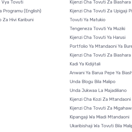
o Vya Tovuti
Kijenzi Cha Tovuti Za Biashara
a Programu
(English)
Kijenzi Cha Tovuti Za Upigaji P
 Za Hivi Karibuni
Tovuti Ya Matukio
Tengeneza Tovuti Ya Muziki
Kijenzi Cha Tovuti Ya Harusi
Portfolio Ya Mtandaoni Ya Bur
Kijenzi Cha Tovuti Za Biashar
Kadi Ya Kidijitali
Anwani Ya Barua Pepe Ya Bias
Unda Blogu Bila Malipo
Unda Jukwaa La Majadiliano
Kijenzi Cha Kozi Za Mtandaoni
Kijenzi Cha Tovuti Za Migahaw
Kipangaji Wa Miadi Mtandaoni
Ukaribishaji Wa Tovuti Bila Mal