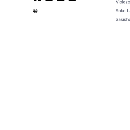
Violez
Soko L
Sasisho