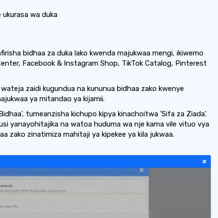
 ukurasa wa duka
firisha bidhaa za duka lako kwenda majukwaa mengi, ikiwemo
enter, Facebook & Instagram Shop, TikTok Catalog, Pinterest
usu wateja zaidi kugundua na kununua bidhaa zako kwenye
jukwaa ya mitandao ya kijamii.
Bidhaa', tumeanzisha kichupo kipya kinachoitwa 'Sifa za Ziada'.
si yanayohitajika na watoa huduma wa nje kama vile vituo vya
aa zako zinatimiza mahitaji ya kipekee ya kila jukwaa.