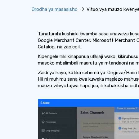
Orodha ya masasisho
Vituo vya mauzo kwenye
Tunafurahi kushiriki kwamba sasa unaweza kusa
Google Merchant Center, Microsoft Merchant C
Catalog, na zap.co.il.
Kipengele hiki kinapanua ufikiaji wako, kikiruh
masoko mbalimbali maarufu ya mtandaoni na ma
Zaidi ya hayo, katika sehemu ya 'Ongeza/Hariri 
Hii ni muhimu sana kwa kuweka maelezo mahusu
mauzo vilivyotajwa hapo juu, ili kuhakikisha bidh