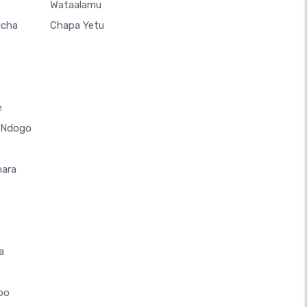
Wataalamu
icha
Chapa Yetu
e
a Ndogo
hara
a
ipo