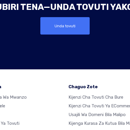
UBIRI TENA—UNDA TOVUTI YAKO
Unda tovuti
a
Chaguo Zote
sa Wa Mwanzo
Kijenzi Cha Tovuti Cha Bure
ele
Kijenzi Cha Tovuti Ya EComme
Usajili Wa Domeni Bila Malipo
 Ya Tovuti
Kijenga Kurasa Za Kutua Bila M