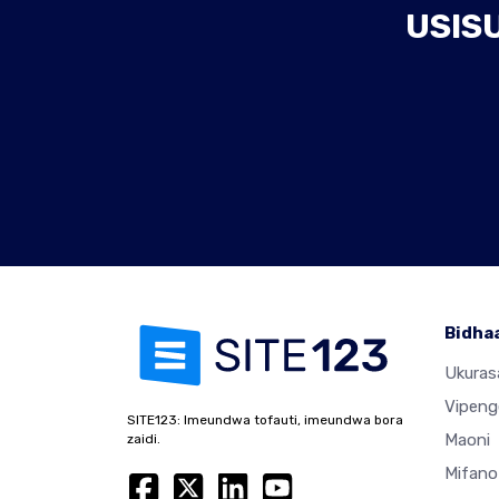
USIS
Bidha
Ukura
Vipeng
SITE123: Imeundwa tofauti, imeundwa bora
Maoni
zaidi.
Mifano