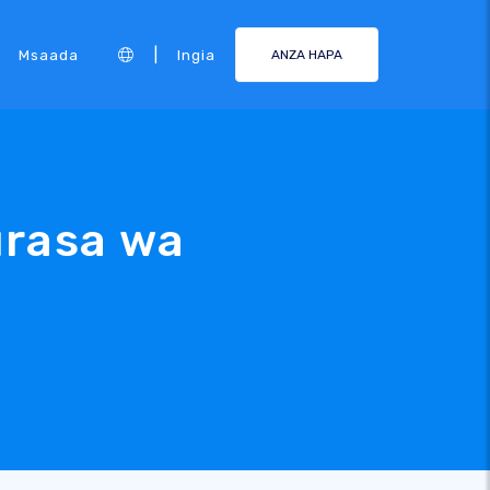
|
Msaada
Ingia
ANZA HAPA
urasa wa