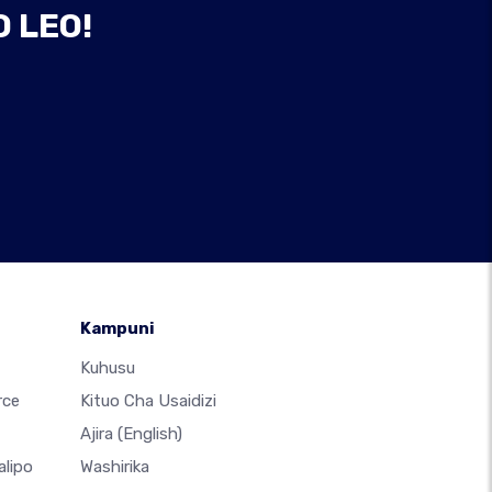
 LEO!
Kampuni
Kuhusu
rce
Kituo Cha Usaidizi
Ajira
(English)
alipo
Washirika