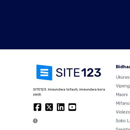
Bidha
Ukura
Vipeng
SITE123: Imeundwa tofauti, imeundwa bora
Maoni
zaidi.
Mifano
Violez
Soko L
Sasisho