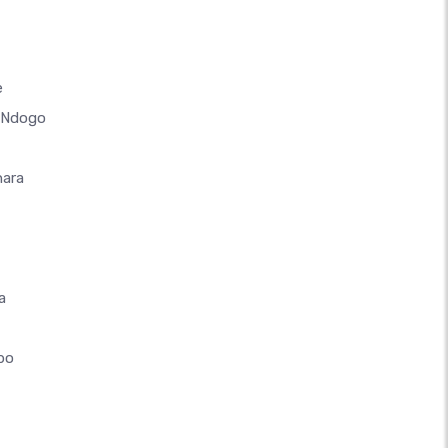
e
a Ndogo
hara
a
ipo