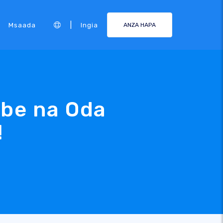
|
Msaada
Ingia
ANZA HAPA
mbe na Oda
!