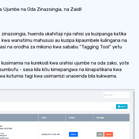
Ujumbe na Oda Zinazoingia, na Zaidi!
inazoingia, huenda ukahitaji njia rahisi ya kuzipanga katika
 kwa wanatimu mahususi au kuzipa kipaumbele kulingana na
asi na orodha za mikono kwa sababu "Tagging Tool" yetu
i kusimamia na kurekodi kwa urahisi ujumbe na oda zako, yote
usumbufu - sasa kila kitu kimepangwa na kinapatikana kwa
kwa kutumia tagi kwa usimamizi unaoenda bila kukwama.