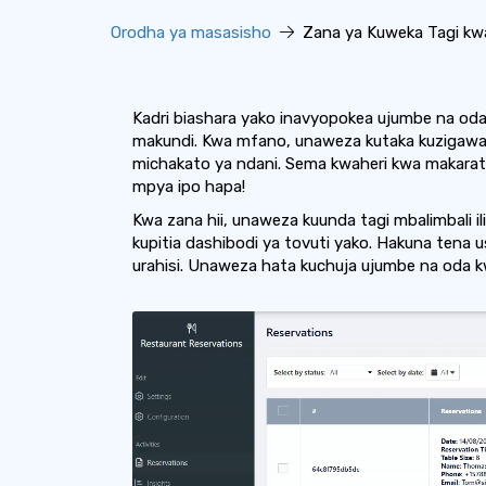
Orodha ya masasisho
Zana ya Kuweka Tagi kwa 
Kadri biashara yako inavyopokea ujumbe na oda z
makundi. Kwa mfano, unaweza kutaka kuzigawa
michakato ya ndani. Sema kwaheri kwa makarat
mpya ipo hapa!
Kwa zana hii, unaweza kuunda tagi mbalimbali il
kupitia dashibodi ya tovuti yako. Hakuna tena 
urahisi. Unaweza hata kuchuja ujumbe na oda 