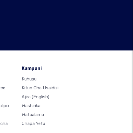
Kampuni
Kuhusu
rce
Kituo Cha Usaidizi
Ajira
(English)
alipo
Washirika
Wataalamu
icha
Chapa Yetu