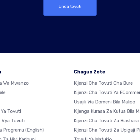
Unda tovuti
a
Chaguo Zote
sa Wa Mwanzo
Kijenzi Cha Tovuti Cha Bure
ele
Kijenzi Cha Tovuti Ya EComme
Usajili Wa Domeni Bila Malipo
 Ya Tovuti
Kijenga Kurasa Za Kutua Bila M
o Vya Tovuti
Kijenzi Cha Tovuti Za Biashara
a Programu
(English)
Kijenzi Cha Tovuti Za Upigaji P
 Za Hivi Karibuni
Tovuti Ya Matukio