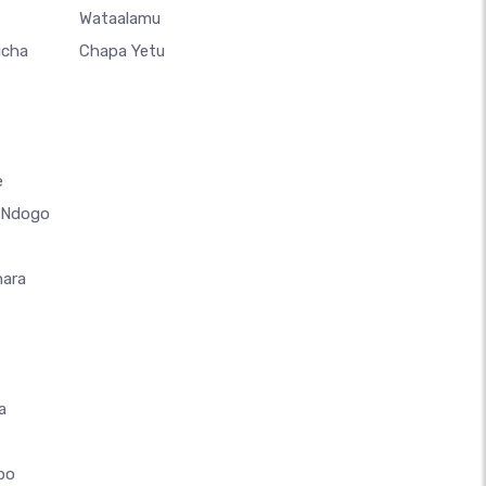
Wataalamu
icha
Chapa Yetu
e
a Ndogo
hara
a
ipo