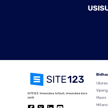
USIS
Bidha
Ukura
Vipeng
SITE123: Imeundwa tofauti, imeundwa bora
Maoni
zaidi.
Mifano