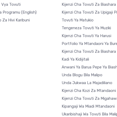
o Vya Tovuti
Kijenzi Cha Tovuti Za Biashara
a Programu
(English)
Kijenzi Cha Tovuti Za Upigaji P
 Za Hivi Karibuni
Tovuti Ya Matukio
Tengeneza Tovuti Ya Muziki
Kijenzi Cha Tovuti Ya Harusi
Portfolio Ya Mtandaoni Ya Bur
Kijenzi Cha Tovuti Za Biashar
Kadi Ya Kidijitali
Anwani Ya Barua Pepe Ya Bias
Unda Blogu Bila Malipo
Unda Jukwaa La Majadiliano
Kijenzi Cha Kozi Za Mtandaoni
Kijenzi Cha Tovuti Za Migahaw
Kipangaji Wa Miadi Mtandaoni
Ukaribishaji Wa Tovuti Bila Mal