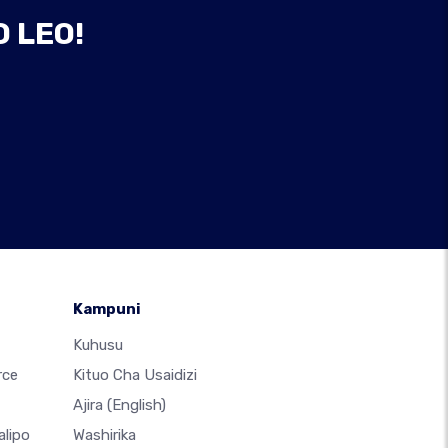
 LEO!
Kampuni
Kuhusu
rce
Kituo Cha Usaidizi
Ajira
(English)
alipo
Washirika