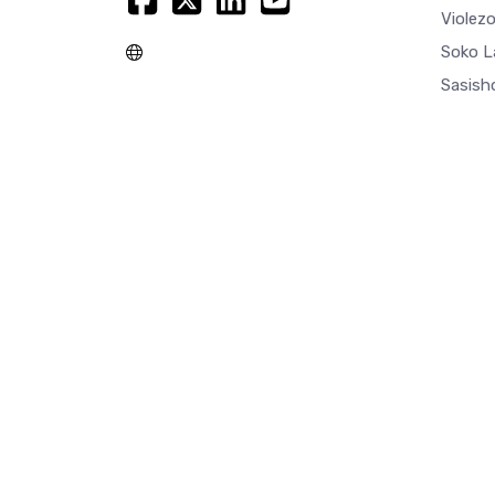
Violez
Soko L
Sasisho