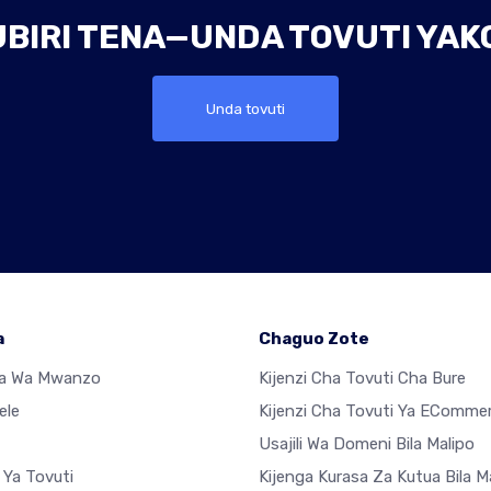
UBIRI TENA—UNDA TOVUTI YAKO
Unda tovuti
a
Chaguo Zote
sa Wa Mwanzo
Kijenzi Cha Tovuti Cha Bure
ele
Kijenzi Cha Tovuti Ya EComme
Usajili Wa Domeni Bila Malipo
 Ya Tovuti
Kijenga Kurasa Za Kutua Bila M