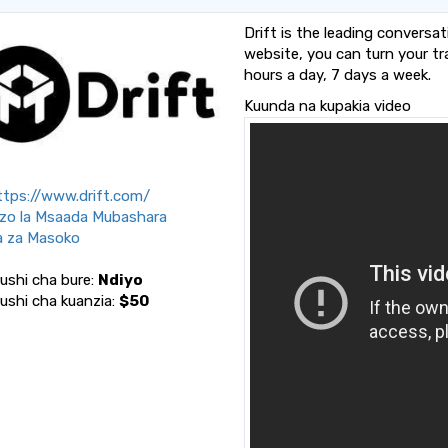
Drift is the leading conversat
website, you can turn your tra
hours a day, 7 days a week.
Kuunda na kupakia video
tps://www.drift.com/
o la Msaada Mubashara
 za Masoko
rushi cha bure:
Ndiyo
rushi cha kuanzia:
$50