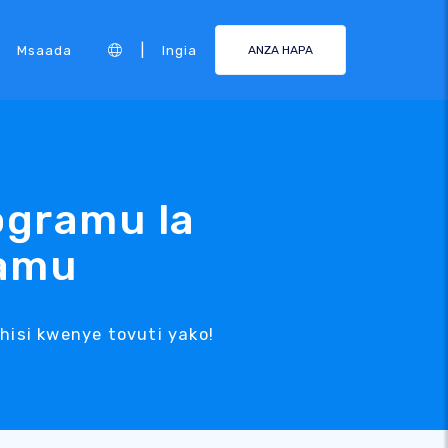
|
Msaada
Ingia
ANZA HAPA
rogramu la
ramu
hisi kwenye tovuti yako!