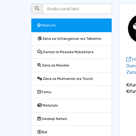
Maarufu
Zana za Uchanganuzi wa Takwimu
Gumzo la Msaada Mubashara
ht
Gumz
Zana za Masoko
Zana
Zana za Msimamizi wa Tovuti
Kifu
Kifu
Fomu
Matunzio
Uwekaji Nafasi
Bei