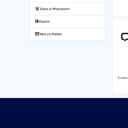
Duka la Mtandaoni
Kijamii
Njia ya Malipo
Gumzo