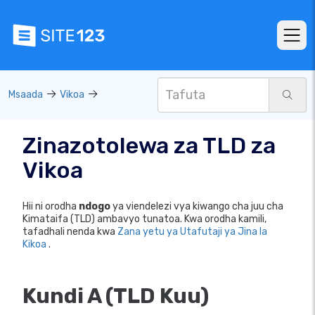
Msaada
Vikoa
Zinazotolewa za TLD za
Vikoa
Hii ni orodha
ndogo
ya viendelezi vya kiwango cha juu cha
Kimataifa (TLD) ambavyo tunatoa. Kwa orodha kamili,
tafadhali nenda kwa
Zana yetu ya Utafutaji ya Jina la
Kikoa
.
Kundi A (TLD Kuu)