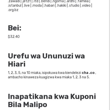
.zawadi | .jetzt | .ltd | .bendi | .ngoma | .ardhi | .familia |
.istanbul | .live | .moda | .habari | .hakiki | .studio | .video |
.org.bz
Bei:
$32.40
Urefu wa Ununuzi wa
Hiari
1, 2, 3, 5, na 10 miaka, isipokuwa kwa kiendelezi
cha .co
,
ambacho kinaweza kuagizwa kwa miaka 1, 2, 3 na 5.
Inapatikana kwa Kuponi
Bila Malipo