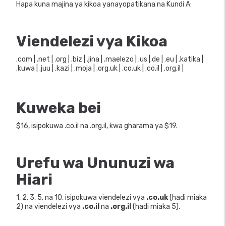
Hapa kuna majina ya kikoa yanayopatikana na Kundi A:
Viendelezi vya Kikoa
.com | .net | .org | .biz | .jina | .maelezo | .us |.de | .eu | .katika |
.kuwa | .juu | .kazi | .moja | .org.uk | .co.uk | .co.il | .org.il |
Kuweka bei
$16, isipokuwa .co.il na .org.il, kwa gharama ya $19.
Urefu wa Ununuzi wa
Hiari
1, 2, 3, 5, na 10, isipokuwa viendelezi vya
.co.uk
(hadi miaka
2) na viendelezi vya
.co.il
na
.org.il
(hadi miaka 5).