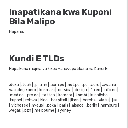
Inapatikana kwa Kuponi
Bila Malipo
Hapana.
Kundi E TLDs
Hapa kuna majina ya kikoa yanayopatikana na Kundi E:
.duka | .tech | .jp | .mn | .com.pe | .net.pe | .pe | .aero | .uwanja
wa ndege.aero | .krismasi | .corsica | .design | .fin.ec | .info.ec |
.med.ec | .pro.ec | .tattoo | .kamera | .kambi | .kusafisha |
.kuponi | .mbwa | .kioo | .hospitali | .jikoni | .bomba | .viatu | .jua
| .vichezeo | .nyeusi | .poka | .paris | .alsace | .berlin | .hamburg |
.vegas | .bzh | .melbourne | .sydney