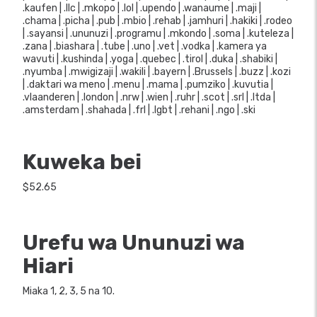
.kaufen | .llc | .mkopo | .lol | .upendo | .wanaume | .maji |
.chama | .picha | .pub | .mbio | .rehab | .jamhuri | .hakiki | .rodeo
| .sayansi | .ununuzi | .programu | .mkondo | .soma | .kuteleza |
.zana | .biashara | .tube | .uno | .vet | .vodka | .kamera ya
wavuti | .kushinda | .yoga | .quebec | .tirol | .duka | .shabiki |
.nyumba | .mwigizaji | .wakili | .bayern | .Brussels | .buzz | .kozi
| .daktari wa meno | .menu | .mama | .pumziko | .kuvutia |
.vlaanderen | .london | .nrw | .wien | .ruhr | .scot | .srl | .ltda |
.amsterdam | .shahada | .frl | .lgbt | .rehani | .ngo | .ski
Kuweka bei
$52.65
Urefu wa Ununuzi wa
Hiari
Miaka 1, 2, 3, 5 na 10.