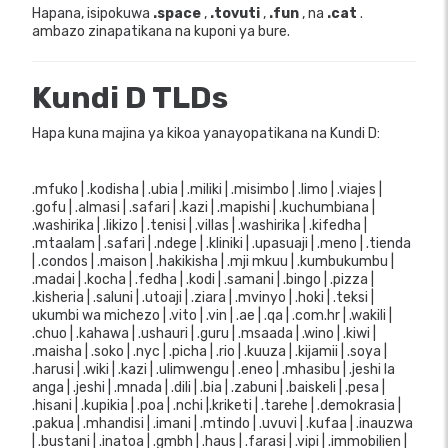
Hapana, isipokuwa
.space
,
.tovuti
,
.fun
, na
.cat
.
ambazo zinapatikana na kuponi ya bure.
Kundi D TLDs
Hapa kuna majina ya kikoa yanayopatikana na Kundi D:
.mfuko | .kodisha | .ubia | .miliki | .misimbo | .limo | .viajes |
.gofu | .almasi | .safari | .kazi | .mapishi | .kuchumbiana |
.washirika | .likizo | .tenisi | .villas | .washirika | .kifedha |
.mtaalam | .safari | .ndege | .kliniki | .upasuaji | .meno | .tienda
| .condos | .maison | .hakikisha | .mji mkuu | .kumbukumbu |
.madai | .kocha | .fedha | .kodi | .samani | .bingo | .pizza |
.kisheria | .saluni | .utoaji | .ziara | .mvinyo | .hoki | .teksi |
ukumbi wa michezo | .vito | .vin | .ae | .qa | .com.hr | .wakili |
.chuo | .kahawa | .ushauri | .guru | .msaada | .wino | .kiwi |
.maisha | .soko | .nyc | .picha | .rio | .kuuza | .kijamii | .soya |
.harusi | .wiki | .kazi | .ulimwengu | .eneo | .mhasibu | .jeshi la
anga | .jeshi | .mnada | .dili | .bia | .zabuni | .baiskeli | .pesa |
.hisani | .kupikia | .poa | .nchi |.kriketi | .tarehe | .demokrasia |
.pakua | .mhandisi | .imani | .mtindo | .uvuvi | .kufaa | .inauzwa
| .bustani | .inatoa | .gmbh | .haus | .farasi | .vipi | .immobilien |