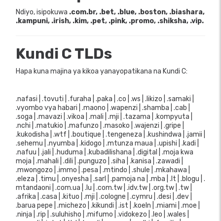
Ndiyo, isipokuwa
.com.br, .bet, .blue, .boston, .biashara,
.kampuni, .irish, .kim, .pet, .pink, .promo, .shiksha, .vip.
Kundi C TLDs
Hapa kuna majina ya kikoa yanayopatikana na Kundi C:
.nafasi | .tovuti | .furaha | .paka | .co | .ws | .likizo | .samaki |
.vyombo vya habari | .maono | .wapenzi | .shamba | .cab |
.soga | .mavazi | .vikoa | .mali | .mji | .tazama | .kompyuta |
.nchi | .matukio | .mafunzo | .masoko | .wajenzi | .gripe |
.kukodisha | .wtf | .boutique | .tengeneza | .kushindwa | .jamii |
.sehemu | .nyumba | .kidogo | .mtunza maua | .upishi | .kadi |
.nafuu | .jali | .huduma | .kubadilishana | .digital | .moja kwa
moja | .mahali | .dili | .punguzo | .siha | .kanisa | .zawadi |
.mwongozo | .immo | .pesa | .mtindo | .shule | .mkahawa |
.eleza | .timu | .onyesha | .sarl | .pamoja na | .mba | .lt | .blogu | .
mtandaoni | .com.ua | .lu | .com.tw | .idv.tw | .org.tw | .tw |
.afrika | .casa | .kituo | .mji | .cologne | .cymru | .desi | .dev |
.barua pepe | .michezo | .kikundi | .ist | .koeln | .miami | .moe |
.ninja | .rip | .suluhisho | .mifumo | .vidokezo | .leo | .wales |