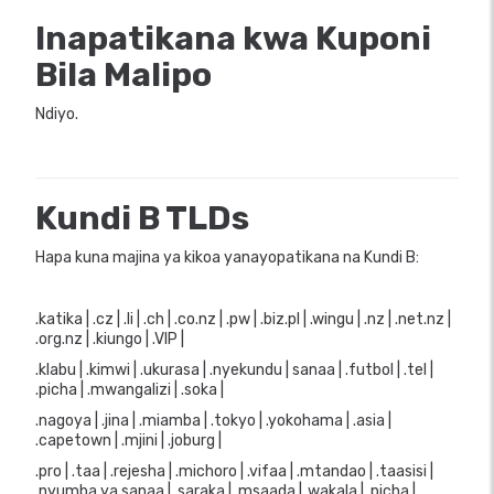
Inapatikana kwa Kuponi
Bila Malipo
Ndiyo.
Kundi B TLDs
Hapa kuna majina ya kikoa yanayopatikana na Kundi B:
.katika | .cz | .li | .ch | .co.nz | .pw | .biz.pl | .wingu | .nz | .net.nz |
.org.nz | .kiungo | .VIP |
.klabu | .kimwi | .ukurasa | .nyekundu | sanaa | .futbol | .tel |
.picha | .mwangalizi | .soka |
.nagoya | .jina | .miamba | .tokyo | .yokohama | .asia |
.capetown | .mjini | .joburg |
.pro | .taa | .rejesha | .michoro | .vifaa | .mtandao | .taasisi |
.nyumba ya sanaa | .saraka | .msaada | .wakala | .picha |