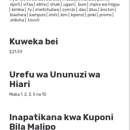
.ripoti | .vifaa | .elimu | .shule | .ugavi | . bure | .mpira wa miguu
| .kimbia | .fy | .imefichuliwa | .com.br | .dau | .bluu | .boston |
.biashara | .kampuni | .irishi | .kim | .kipenzi | .pinki | .promo |
.shiksha | .tovuti
Kuweka bei
$21.59
Urefu wa Ununuzi wa
Hiari
Miaka 1, 2, 3, 5 na 10.
Inapatikana kwa Kuponi
Bila Malipo