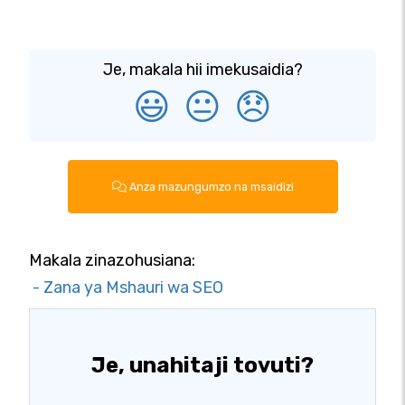
Je, makala hii imekusaidia?
😃
😐
😞
Anza mazungumzo na msaidizi
Makala zinazohusiana:
- Zana ya Mshauri wa SEO
Je, unahitaji tovuti?