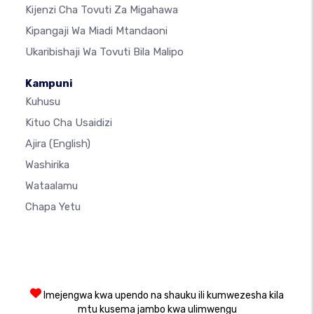
Kijenzi Cha Tovuti Za Migahawa
Kipangaji Wa Miadi Mtandaoni
Ukaribishaji Wa Tovuti Bila Malipo
Kampuni
Kuhusu
Kituo Cha Usaidizi
Ajira
(English)
Washirika
Wataalamu
Chapa Yetu
Imejengwa kwa upendo na shauku ili kumwezesha kila
mtu kusema jambo kwa ulimwengu