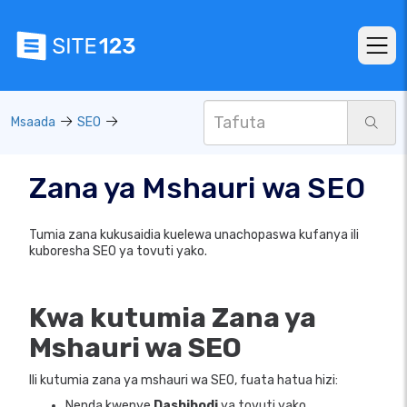
Msaada
SEO
Zana ya Mshauri wa SEO
Tumia zana kukusaidia kuelewa unachopaswa kufanya ili
kuboresha SEO ya tovuti yako.
Kwa kutumia Zana ya
Mshauri wa SEO
Ili kutumia zana ya mshauri wa SEO, fuata hatua hizi:
Nenda kwenye
Dashibodi
ya tovuti yako.