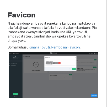
Favicon
Ni picha ndogo ambayo itaonekana karibu na matokeo ya
utafutaji watu wanapotafuta tovuti yako mtandaoni. Pia
itaonekana kwenye kivinjari, karibu na URL ya tovuti,
ambayo itatoa utambulisho wa kipekee kwa tovuti na
chapa yako.
Soma kuhusu
Jina la Tovuti, Nembo na Favicon
.