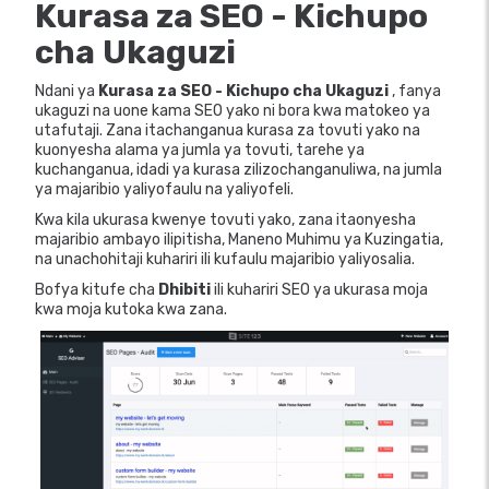
Kurasa za SEO - Kichupo
cha
Ukaguzi
Ndani ya
Kurasa za SEO - Kichupo cha Ukaguzi
, fanya
ukaguzi na uone kama SEO yako ni bora kwa matokeo ya
utafutaji. Zana itachanganua kurasa za tovuti yako na
kuonyesha alama ya jumla ya tovuti, tarehe ya
kuchanganua, idadi ya kurasa zilizochanganuliwa, na jumla
ya majaribio yaliyofaulu na yaliyofeli.
Kwa kila ukurasa kwenye tovuti yako, zana itaonyesha
majaribio ambayo ilipitisha, Maneno Muhimu ya Kuzingatia,
na unachohitaji kuhariri ili kufaulu majaribio yaliyosalia.
Bofya kitufe cha
Dhibiti
ili kuhariri SEO ya ukurasa moja
kwa moja kutoka kwa zana.