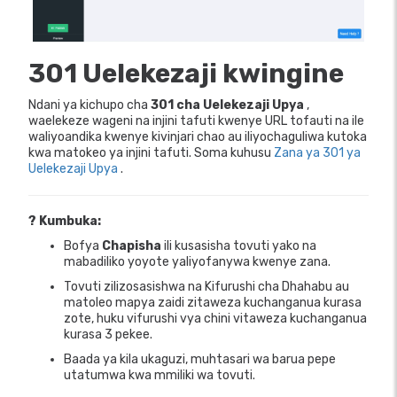
301 Uelekezaji kwingine
Ndani ya kichupo cha
301 cha Uelekezaji Upya
,
waelekeze wageni na injini tafuti kwenye URL tofauti na ile
waliyoandika kwenye kivinjari chao au iliyochaguliwa kutoka
kwa matokeo ya injini tafuti. Soma kuhusu
Zana ya 301 ya
Uelekezaji Upya
.
? Kumbuka:
Bofya
Chapisha
ili kusasisha tovuti yako na
mabadiliko yoyote yaliyofanywa kwenye zana.
Tovuti zilizosasishwa na Kifurushi cha Dhahabu au
matoleo mapya zaidi zitaweza kuchanganua kurasa
zote, huku vifurushi vya chini vitaweza kuchanganua
kurasa 3 pekee.
Baada ya kila ukaguzi, muhtasari wa barua pepe
utatumwa kwa mmiliki wa tovuti.