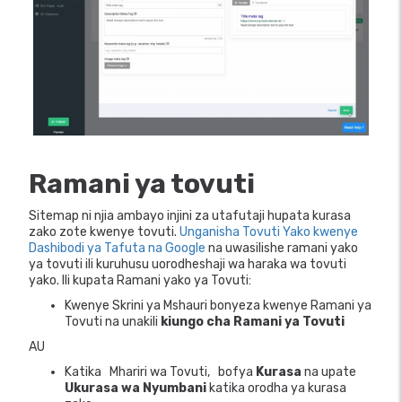
Ramani ya tovuti
Sitemap ni njia ambayo injini za utafutaji hupata kurasa
zako zote kwenye tovuti.
Unganisha Tovuti Yako kwenye
Dashibodi ya Tafuta na Google
na uwasilishe ramani yako
ya tovuti ili kuruhusu uorodheshaji wa haraka wa tovuti
yako. Ili kupata Ramani yako ya Tovuti:
Kwenye Skrini ya Mshauri bonyeza kwenye Ramani ya
Tovuti na unakili
kiungo cha Ramani ya Tovuti
AU
Katika
Mhariri wa Tovuti,
bofya
Kurasa
na upate
Ukurasa wa Nyumbani
katika orodha ya kurasa