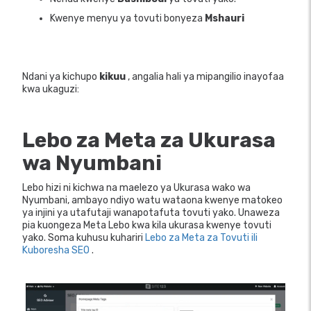
Kwenye menyu ya tovuti bonyeza
Mshauri
Ndani ya kichupo
kikuu
, angalia hali ya mipangilio inayofaa
kwa ukaguzi:
Lebo za Meta za Ukurasa
wa Nyumbani
Lebo hizi ni kichwa na maelezo ya Ukurasa wako wa
Nyumbani, ambayo ndiyo watu wataona kwenye matokeo
ya injini ya utafutaji wanapotafuta tovuti yako. Unaweza
pia kuongeza Meta Lebo kwa kila ukurasa kwenye tovuti
yako. Soma kuhusu kuhariri
Lebo za Meta za Tovuti ili
Kuboresha SEO
.