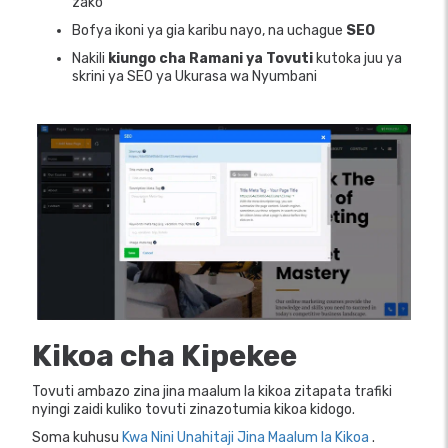
zako
Bofya ikoni ya gia karibu nayo, na uchague
SEO
Nakili
kiungo cha Ramani ya Tovuti
kutoka juu ya
skrini ya SEO ya Ukurasa wa Nyumbani
Kikoa cha Kipekee
Tovuti ambazo zina jina maalum la kikoa zitapata trafiki
nyingi zaidi kuliko tovuti zinazotumia kikoa kidogo.
Soma kuhusu
Kwa Nini Unahitaji Jina Maalum la Kikoa
.