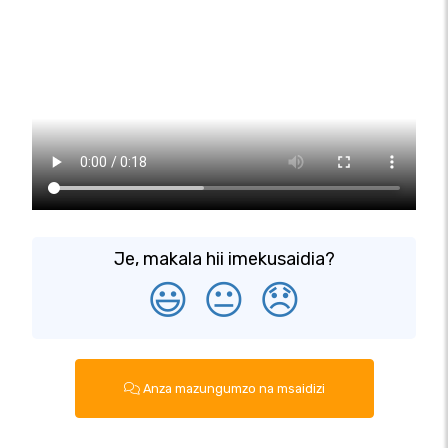
Je, makala hii imekusaidia?
😃
😐
😞
Anza mazungumzo na msaidizi