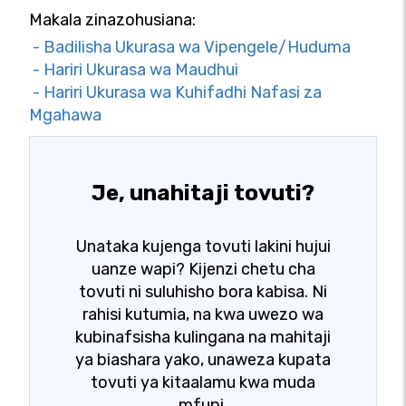
Makala zinazohusiana:
- Badilisha Ukurasa wa Vipengele/Huduma
- Hariri Ukurasa wa Maudhui
- Hariri Ukurasa wa Kuhifadhi Nafasi za
Mgahawa
Je, unahitaji tovuti?
Unataka kujenga tovuti lakini hujui
uanze wapi? Kijenzi chetu cha
tovuti ni suluhisho bora kabisa. Ni
rahisi kutumia, na kwa uwezo wa
kubinafsisha kulingana na mahitaji
ya biashara yako, unaweza kupata
tovuti ya kitaalamu kwa muda
mfupi.