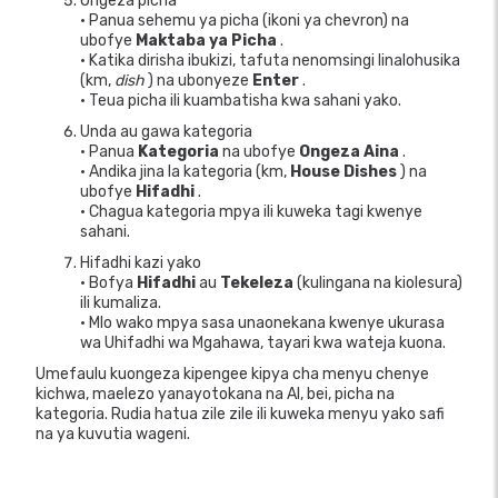
Ongeza picha
• Panua sehemu ya picha (ikoni ya chevron) na
ubofye
Maktaba ya Picha
.
• Katika dirisha ibukizi, tafuta nenomsingi linalohusika
(km,
dish
) na ubonyeze
Enter
.
• Teua picha ili kuambatisha kwa sahani yako.
Unda au gawa kategoria
• Panua
Kategoria
na ubofye
Ongeza Aina
.
• Andika jina la kategoria (km,
House Dishes
) na
ubofye
Hifadhi
.
• Chagua kategoria mpya ili kuweka tagi kwenye
sahani.
Hifadhi kazi yako
• Bofya
Hifadhi
au
Tekeleza
(kulingana na kiolesura)
ili kumaliza.
• Mlo wako mpya sasa unaonekana kwenye ukurasa
wa Uhifadhi wa Mgahawa, tayari kwa wateja kuona.
Umefaulu kuongeza kipengee kipya cha menyu chenye
kichwa, maelezo yanayotokana na AI, bei, picha na
kategoria. Rudia hatua zile zile ili kuweka menyu yako safi
na ya kuvutia wageni.