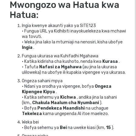
Mwongozo wa Hatua kwa
Hatua:
Ingia kwenye akaunti yako ya SITE123
• Fungua URL ya Kidhibiti inayokuelekeza kwa mchawi
wa tovuti.
• Weka jina lako la mtumiaji na nenosiri, kisha ubofye
Ingia
.
Fungua ukurasa wa Kuhifadhi Mgahawa
• Katika kidirisha cha kushoto, nenda kwa
Kurasa
.
• Tafuta
Nafasi za Mgahawa
(au jina la ukurasa
uliloweka) na ubofye ili kupakia vipengee vya ukurasa.
Ongeza sahani mpya
• Ndani ya orodha ya vipengee, bofya
Ongeza
Kipengee Kipya
.
• Katika sehemu ya
Kichwa
, andika jina la sahani
(km.,
Chakula Maalum cha Nyumbani
).
• Bofya
Pendekeza Maandishi
na uchague
Tekeleza
kama ungependa AI itoe maelezo.
Weka bei
• Bofya sehemu ya
Bei
na uweke kiasi (km,
15
).