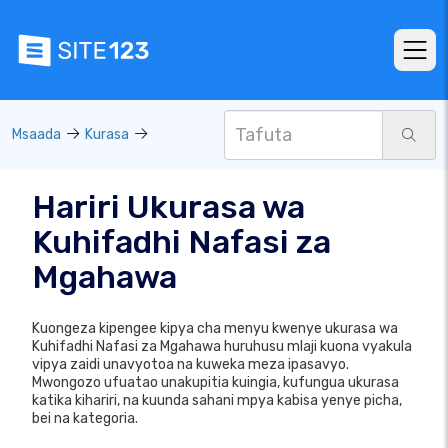
Msaada
Kurasa
Hariri Ukurasa wa
Kuhifadhi Nafasi za
Mgahawa
Kuongeza kipengee kipya cha menyu kwenye ukurasa wa
Kuhifadhi Nafasi za Mgahawa huruhusu mlaji kuona vyakula
vipya zaidi unavyotoa na kuweka meza ipasavyo.
Mwongozo ufuatao unakupitia kuingia, kufungua ukurasa
katika kihariri, na kuunda sahani mpya kabisa yenye picha,
bei na kategoria.