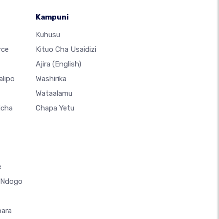
Kampuni
Kuhusu
rce
Kituo Cha Usaidizi
Ajira
(English)
alipo
Washirika
Wataalamu
icha
Chapa Yetu
e
a Ndogo
hara