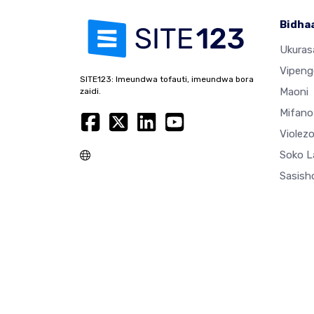
Bidha
Ukura
Vipeng
SITE123: Imeundwa tofauti, imeundwa bora
Maoni
zaidi.
Mifano
Violez
Soko L
Sasisho