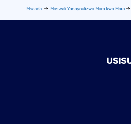
Msaada
Maswali Yanayoulizwa Mara kwa Mara
USIS