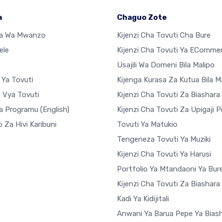
a
Chaguo Zote
sa Wa Mwanzo
Kijenzi Cha Tovuti Cha Bure
ele
Kijenzi Cha Tovuti Ya EComme
Usajili Wa Domeni Bila Malipo
 Ya Tovuti
Kijenga Kurasa Za Kutua Bila M
o Vya Tovuti
Kijenzi Cha Tovuti Za Biashara
a Programu
(English)
Kijenzi Cha Tovuti Za Upigaji P
 Za Hivi Karibuni
Tovuti Ya Matukio
Tengeneza Tovuti Ya Muziki
Kijenzi Cha Tovuti Ya Harusi
Portfolio Ya Mtandaoni Ya Bur
Kijenzi Cha Tovuti Za Biashar
Kadi Ya Kidijitali
Anwani Ya Barua Pepe Ya Bias