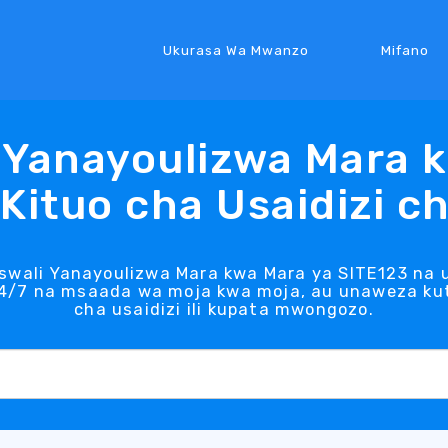
Ukurasa Wa Mwanzo
Mifano
 Yanayoulizwa Mara 
 Kituo cha Usaidizi 
swali Yanayoulizwa Mara kwa Mara ya SITE123 na
24/7 na msaada wa moja kwa moja, au unaweza kut
cha usaidizi ili kupata mwongozo.