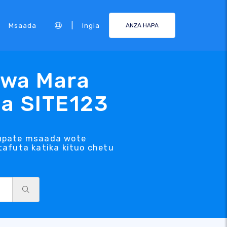
|
Msaada
Ingia
ANZA HAPA
kwa Mara
cha SITE123
 upate msaada wote
afuta katika kituo chetu