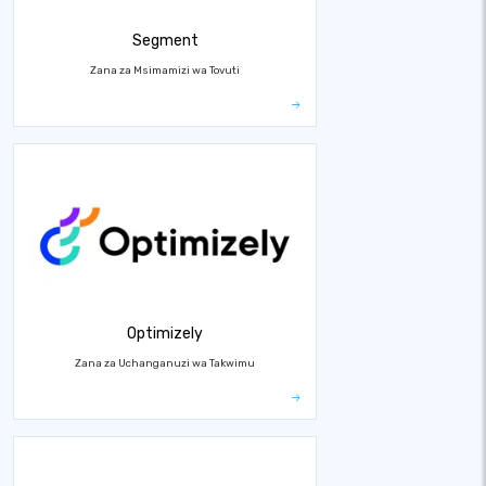
Segment
Zana za Msimamizi wa Tovuti
Optimizely
Zana za Uchanganuzi wa Takwimu