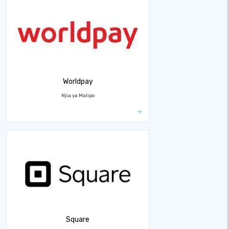
Worldpay
Njia ya Malipo
Square