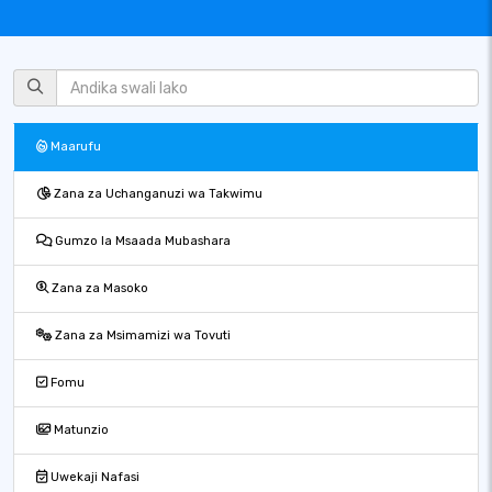
Maarufu
Zana za Uchanganuzi wa Takwimu
Gumzo la Msaada Mubashara
Zana za Masoko
Zana za Msimamizi wa Tovuti
Fomu
Matunzio
Uwekaji Nafasi