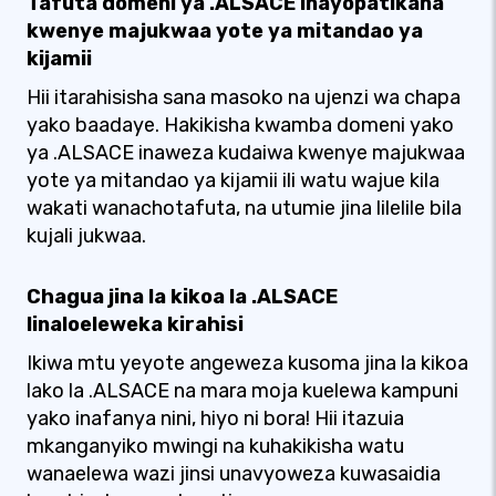
Tafuta domeni ya .ALSACE inayopatikana
kwenye majukwaa yote ya mitandao ya
kijamii
Hii itarahisisha sana masoko na ujenzi wa chapa
yako baadaye. Hakikisha kwamba domeni yako
ya .ALSACE inaweza kudaiwa kwenye majukwaa
yote ya mitandao ya kijamii ili watu wajue kila
wakati wanachotafuta, na utumie jina lilelile bila
kujali jukwaa.
Chagua jina la kikoa la .ALSACE
linaloeleweka kirahisi
Ikiwa mtu yeyote angeweza kusoma jina la kikoa
lako la .ALSACE na mara moja kuelewa kampuni
yako inafanya nini, hiyo ni bora! Hii itazuia
mkanganyiko mwingi na kuhakikisha watu
wanaelewa wazi jinsi unavyoweza kuwasaidia