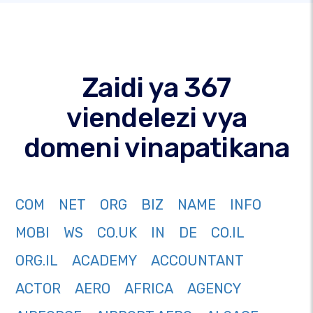
Zaidi ya 367
viendelezi vya
domeni vinapatikana
COM
NET
ORG
BIZ
NAME
INFO
MOBI
WS
CO.UK
IN
DE
CO.IL
ORG.IL
ACADEMY
ACCOUNTANT
ACTOR
AERO
AFRICA
AGENCY