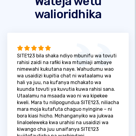
Wateja wetu
walioridhika
SITE123 bila shaka ndiyo mbunifu wa tovuti
rahisi zaidi na rafiki kwa mtumiaji ambaye
nimewahi kukutana naye. Wahudumu wao
wa usaidizi kupitia chat ni wataalamu wa
hali ya juu, na kufanya mchakato wa
kuunda tovuti ya kuvutia kuwa rahisi sana.
Utaalamu na msaada wao ni wa kipekee
kweli. Mara tu nilipogundua SITE123, niliacha
mara moja kutafuta chaguo nyingine – ni
bora kiasi hicho. Mchanganyiko wa jukwaa
linaloeleweka kwa urahisi na usaidizi wa
kiwango cha juu unaifanya SITE123
kujitofautisha na washindani.