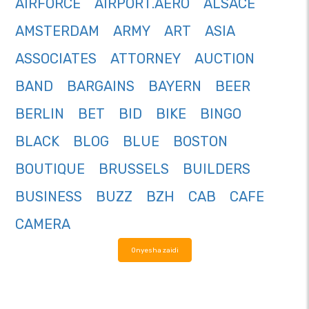
AIRFORCE
AIRPORT.AERO
ALSACE
AMSTERDAM
ARMY
ART
ASIA
ASSOCIATES
ATTORNEY
AUCTION
BAND
BARGAINS
BAYERN
BEER
BERLIN
BET
BID
BIKE
BINGO
BLACK
BLOG
BLUE
BOSTON
BOUTIQUE
BRUSSELS
BUILDERS
BUSINESS
BUZZ
BZH
CAB
CAFE
CAMERA
Onyesha zaidi