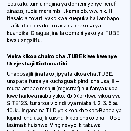
Epuka kutumia majina ya domeni yenye herufi
zinazojirudia mara mbili, kama bb, ww, n.k. Hii
itasaidia tovuti yako kwa kuepuka hali ambapo
trafiki itapotea kutokana na makosa ya
kuandika. Chagua jina la domeni yako ya .TUBE
kwa uangalifu.
Weka kikoa chako cha .TUBE kiwe kwenye
Urejeshaji Kiotomatiki
Unaposajili jina lako jipya la kikoa cha .TUBE,
unapata fursa ya kuchagua kipindi cha usajili —
muda ambao msajili (registrar) hulifanya kikoa
kiwe hai kwa niaba yako. <br><br>Kwa vikoa vya
SITE123, tunatoa vipindi vya miaka 1, 2, 3, 5 au
10, kulingana na TLD ya kikoa.<br><br>Baada ya
kipindi cha usajili kuisha, kikoa chako cha .TUBE
lazima kihuishwe. Vinginevyo, kitakuwa