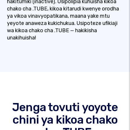
hakitumiki (inactive). Usipolipia kuhuisha kikoa
chako cha .TUBE, kikoa kitarudi kwenye orodha
ya vikoa vinavyopatikana, maana yake mtu
yeyote anaweza kukichukua. Usipoteze ufikiaji
wa kikoa chako cha .TUBE — hakikisha
unakihuisha!
Jenga tovuti yoyote
chini ya kikoa chako