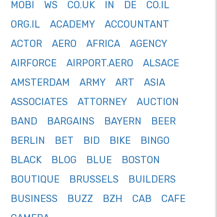
MOBI
WS
CO.UK
IN
DE
CO.IL
ORG.IL
ACADEMY
ACCOUNTANT
ACTOR
AERO
AFRICA
AGENCY
AIRFORCE
AIRPORT.AERO
ALSACE
AMSTERDAM
ARMY
ART
ASIA
ASSOCIATES
ATTORNEY
AUCTION
BAND
BARGAINS
BAYERN
BEER
BERLIN
BET
BID
BIKE
BINGO
BLACK
BLOG
BLUE
BOSTON
BOUTIQUE
BRUSSELS
BUILDERS
BUSINESS
BUZZ
BZH
CAB
CAFE