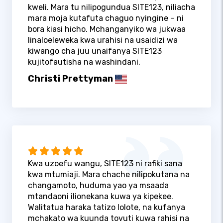
kweli. Mara tu nilipogundua SITE123, niliacha
mara moja kutafuta chaguo nyingine – ni
bora kiasi hicho. Mchanganyiko wa jukwaa
linaloeleweka kwa urahisi na usaidizi wa
kiwango cha juu unaifanya SITE123
kujitofautisha na washindani.
Christi Prettyman
Kwa uzoefu wangu, SITE123 ni rafiki sana
kwa mtumiaji. Mara chache nilipokutana na
changamoto, huduma yao ya msaada
mtandaoni ilionekana kuwa ya kipekee.
Walitatua haraka tatizo lolote, na kufanya
mchakato wa kuunda tovuti kuwa rahisi na