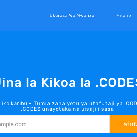
Ukurasa Wa Mwanzo
Mifano
ina la Kikoa la .COD
iko karibu - Tumia zana yetu ya utafutaji ya .C
.CODES unayotaka na uisajili sasa.
Tafut