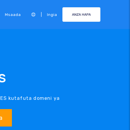
|
Msaada
Ingia
ANZA HAPA
ES
ODES kutafuta domeni ya
a