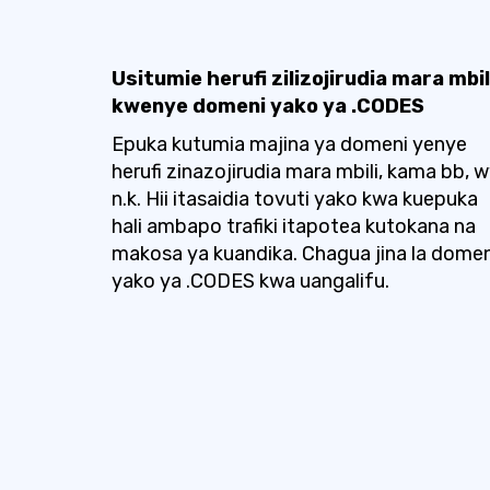
Usitumie herufi zilizojirudia mara mbil
kwenye domeni yako ya .CODES
Epuka kutumia majina ya domeni yenye
herufi zinazojirudia mara mbili, kama bb, w
n.k. Hii itasaidia tovuti yako kwa kuepuka
hali ambapo trafiki itapotea kutokana na
makosa ya kuandika. Chagua jina la domen
yako ya .CODES kwa uangalifu.