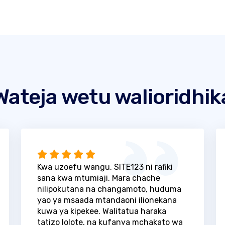
Wateja wetu walioridhik
Kwa uzoefu wangu, SITE123 ni rafiki
sana kwa mtumiaji. Mara chache
nilipokutana na changamoto, huduma
yao ya msaada mtandaoni ilionekana
kuwa ya kipekee. Walitatua haraka
tatizo lolote, na kufanya mchakato wa