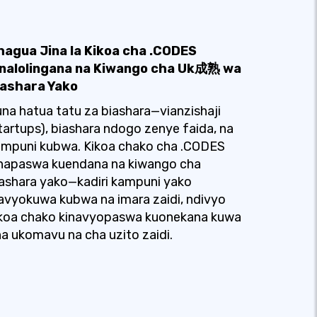
hagua Jina la Kikoa cha .CODES
inalolingana na Kiwango cha Uk成熟 wa
iashara Yako
na hatua tatu za biashara—vianzishaji
tartups), biashara ndogo zenye faida, na
ampuni kubwa. Kikoa chako cha .CODES
inapaswa kuendana na kiwango cha
ashara yako—kadiri kampuni yako
avyokuwa kubwa na imara zaidi, ndivyo
ikoa chako kinavyopaswa kuonekana kuwa
a ukomavu na cha uzito zaidi.