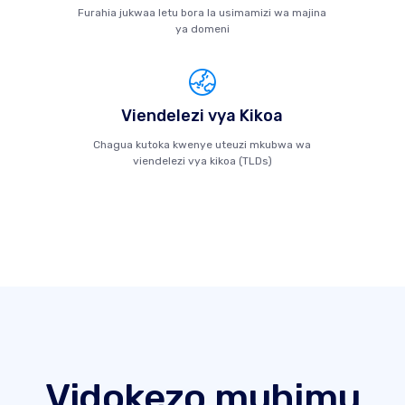
Furahia jukwaa letu bora la usimamizi wa majina
ya domeni
Viendelezi vya Kikoa
Chagua kutoka kwenye uteuzi mkubwa wa
viendelezi vya kikoa (TLDs)
Vidokezo muhimu