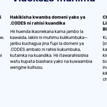
i
Hakikisha kwamba domeni yako ya
C
.CODES ni rahisi kuandika
L
B
Hii huenda ikaonekana kama jambo la
w,
kawaida, lakini ni muhimu kulikumbuka—
Ku
jaribu kuchagua jina fupi la domeni ya
(s
.CODES ambalo ni rahisi kukumbuka,
k
i
kutamka na kuandika. Hii itawarahisishia
k
watu kupata biashara yako na kuwaambia
bi
wengine kuihusu.
in
k
ch