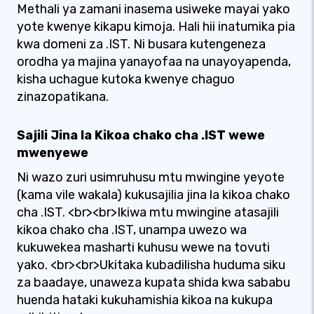
Methali ya zamani inasema usiweke mayai yako
yote kwenye kikapu kimoja. Hali hii inatumika pia
kwa domeni za .IST. Ni busara kutengeneza
orodha ya majina yanayofaa na unayoyapenda,
kisha uchague kutoka kwenye chaguo
zinazopatikana.
Sajili Jina la Kikoa chako cha .IST wewe
mwenyewe
Ni wazo zuri usimruhusu mtu mwingine yeyote
(kama vile wakala) kukusajilia jina la kikoa chako
cha .IST. <br><br>Ikiwa mtu mwingine atasajili
kikoa chako cha .IST, unampa uwezo wa
kukuwekea masharti kuhusu wewe na tovuti
yako. <br><br>Ukitaka kubadilisha huduma siku
za baadaye, unaweza kupata shida kwa sababu
huenda hataki kukuhamishia kikoa na kukupa