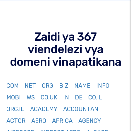
Zaidi ya 367
viendelezi vya
domeni vinapatikana
COM
NET
ORG
BIZ
NAME
INFO
MOBI
WS
CO.UK
IN
DE
CO.IL
ORG.IL
ACADEMY
ACCOUNTANT
ACTOR
AERO
AFRICA
AGENCY