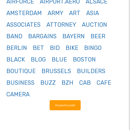
AIRFORCE
AIRPORT.AERO
ALSACE
AMSTERDAM
ARMY
ART
ASIA
ASSOCIATES
ATTORNEY
AUCTION
BAND
BARGAINS
BAYERN
BEER
BERLIN
BET
BID
BIKE
BINGO
BLACK
BLOG
BLUE
BOSTON
BOUTIQUE
BRUSSELS
BUILDERS
BUSINESS
BUZZ
BZH
CAB
CAFE
CAMERA
Onyesha zaidi