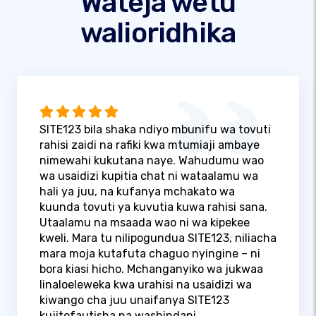
Wateja wetu
walioridhika
SITE123 bila shaka ndiyo mbunifu wa tovuti
rahisi zaidi na rafiki kwa mtumiaji ambaye
nimewahi kukutana naye. Wahudumu wao
wa usaidizi kupitia chat ni wataalamu wa
hali ya juu, na kufanya mchakato wa
kuunda tovuti ya kuvutia kuwa rahisi sana.
Utaalamu na msaada wao ni wa kipekee
kweli. Mara tu nilipogundua SITE123, niliacha
mara moja kutafuta chaguo nyingine – ni
bora kiasi hicho. Mchanganyiko wa jukwaa
linaloeleweka kwa urahisi na usaidizi wa
kiwango cha juu unaifanya SITE123
kujitofautisha na washindani.