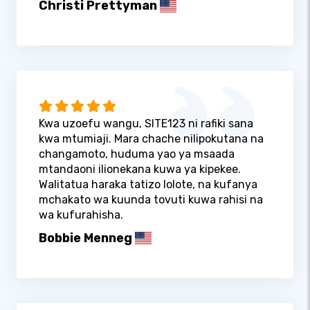
Christi Prettyman
Kwa uzoefu wangu, SITE123 ni rafiki sana
kwa mtumiaji. Mara chache nilipokutana na
changamoto, huduma yao ya msaada
mtandaoni ilionekana kuwa ya kipekee.
Walitatua haraka tatizo lolote, na kufanya
mchakato wa kuunda tovuti kuwa rahisi na
wa kufurahisha.
Bobbie Menneg