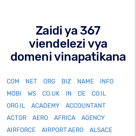
Zaidi ya 367
viendelezi vya
domeni vinapatikana
COM
NET
ORG
BIZ
NAME
INFO
MOBI
WS
CO.UK
IN
DE
CO.IL
ORG.IL
ACADEMY
ACCOUNTANT
ACTOR
AERO
AFRICA
AGENCY
AIRFORCE
AIRPORT.AERO
ALSACE