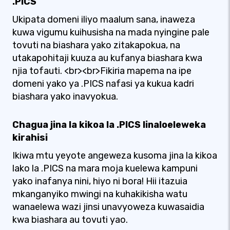
.PICS
Ukipata domeni iliyo maalum sana, inaweza
kuwa vigumu kuihusisha na mada nyingine pale
tovuti na biashara yako zitakapokua, na
utakapohitaji kuuza au kufanya biashara kwa
njia tofauti. <br><br>Fikiria mapema na ipe
domeni yako ya .PICS nafasi ya kukua kadri
biashara yako inavyokua.
Chagua jina la kikoa la .PICS linaloeleweka
kirahisi
Ikiwa mtu yeyote angeweza kusoma jina la kikoa
lako la .PICS na mara moja kuelewa kampuni
yako inafanya nini, hiyo ni bora! Hii itazuia
mkanganyiko mwingi na kuhakikisha watu
wanaelewa wazi jinsi unavyoweza kuwasaidia
kwa biashara au tovuti yao.