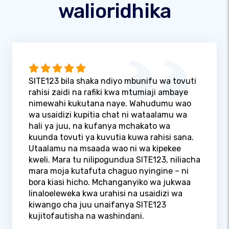
walioridhika
SITE123 bila shaka ndiyo mbunifu wa tovuti
rahisi zaidi na rafiki kwa mtumiaji ambaye
nimewahi kukutana naye. Wahudumu wao
wa usaidizi kupitia chat ni wataalamu wa
hali ya juu, na kufanya mchakato wa
kuunda tovuti ya kuvutia kuwa rahisi sana.
Utaalamu na msaada wao ni wa kipekee
kweli. Mara tu nilipogundua SITE123, niliacha
mara moja kutafuta chaguo nyingine – ni
bora kiasi hicho. Mchanganyiko wa jukwaa
linaloeleweka kwa urahisi na usaidizi wa
kiwango cha juu unaifanya SITE123
kujitofautisha na washindani.