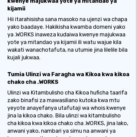
kwenye majukwaa yote ya mitandao ya
kijamii
Hii itarahisisha sana masoko na ujenzi wa chapa
yako baadaye. Hakikisha kwamba domeni yako
ya .WORKS inaweza kudaiwa kwenye majukwaa
yote ya mitandao ya kijamii ili watu wajue kila
wakati wanachotafuta, na utumie jina lilelile bila
kujali jukwaa.
Tumia Ulinzi wa Faragha wa Kikoa kwa kikoa
chako cha .WORKS
Ulinzi wa Kitambulisho cha Kikoa huficha taarifa
zako binafsi za mawasiliano kutoka kwa mtu
yeyote anayefanya utafutaji wa whois kwenye
jina la kikoa chako. Bila ulinzi wa kitambulisho
cha kikoa kwa kikoa chako cha .WORKS, jina lako,
anwani yako, nambari ya simu na anwani ya