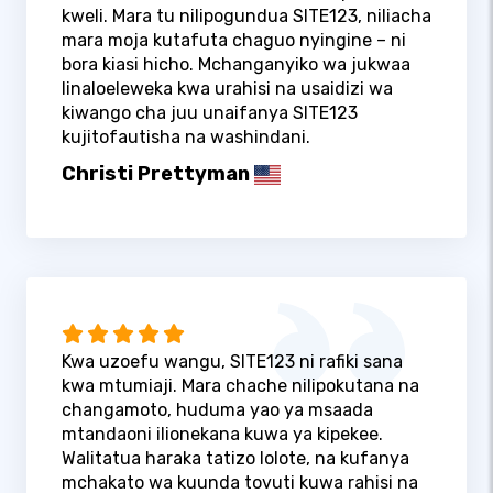
kweli. Mara tu nilipogundua SITE123, niliacha
mara moja kutafuta chaguo nyingine – ni
bora kiasi hicho. Mchanganyiko wa jukwaa
linaloeleweka kwa urahisi na usaidizi wa
kiwango cha juu unaifanya SITE123
kujitofautisha na washindani.
Christi Prettyman
Kwa uzoefu wangu, SITE123 ni rafiki sana
kwa mtumiaji. Mara chache nilipokutana na
changamoto, huduma yao ya msaada
mtandaoni ilionekana kuwa ya kipekee.
Walitatua haraka tatizo lolote, na kufanya
mchakato wa kuunda tovuti kuwa rahisi na