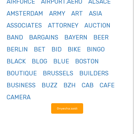
AIRFORCE
AIRPORT.AERO
ALSACE
AMSTERDAM
ARMY
ART
ASIA
ASSOCIATES
ATTORNEY
AUCTION
BAND
BARGAINS
BAYERN
BEER
BERLIN
BET
BID
BIKE
BINGO
BLACK
BLOG
BLUE
BOSTON
BOUTIQUE
BRUSSELS
BUILDERS
BUSINESS
BUZZ
BZH
CAB
CAFE
CAMERA
Onyesha zaidi