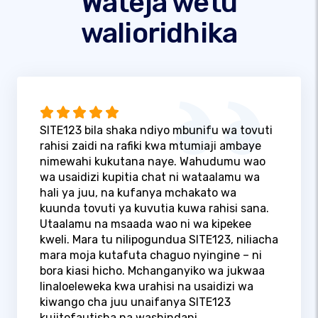
Wateja wetu
walioridhika
SITE123 bila shaka ndiyo mbunifu wa tovuti
rahisi zaidi na rafiki kwa mtumiaji ambaye
nimewahi kukutana naye. Wahudumu wao
wa usaidizi kupitia chat ni wataalamu wa
hali ya juu, na kufanya mchakato wa
kuunda tovuti ya kuvutia kuwa rahisi sana.
Utaalamu na msaada wao ni wa kipekee
kweli. Mara tu nilipogundua SITE123, niliacha
mara moja kutafuta chaguo nyingine – ni
bora kiasi hicho. Mchanganyiko wa jukwaa
linaloeleweka kwa urahisi na usaidizi wa
kiwango cha juu unaifanya SITE123
kujitofautisha na washindani.