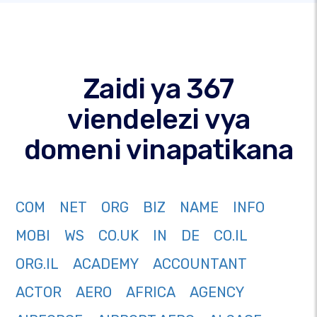
Zaidi ya 367
viendelezi vya
domeni vinapatikana
COM
NET
ORG
BIZ
NAME
INFO
MOBI
WS
CO.UK
IN
DE
CO.IL
ORG.IL
ACADEMY
ACCOUNTANT
ACTOR
AERO
AFRICA
AGENCY