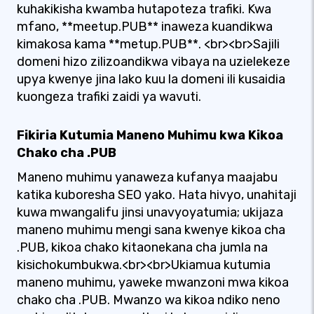
kuhakikisha kwamba hutapoteza trafiki. Kwa
mfano, **meetup.PUB** inaweza kuandikwa
kimakosa kama **metup.PUB**. <br><br>Sajili
domeni hizo zilizoandikwa vibaya na uzielekeze
upya kwenye jina lako kuu la domeni ili kusaidia
kuongeza trafiki zaidi ya wavuti.
Fikiria Kutumia Maneno Muhimu kwa Kikoa
Chako cha .PUB
Maneno muhimu yanaweza kufanya maajabu
katika kuboresha SEO yako. Hata hivyo, unahitaji
kuwa mwangalifu jinsi unavyoyatumia; ukijaza
maneno muhimu mengi sana kwenye kikoa cha
.PUB, kikoa chako kitaonekana cha jumla na
kisichokumbukwa.<br><br>Ukiamua kutumia
maneno muhimu, yaweke mwanzoni mwa kikoa
chako cha .PUB. Mwanzo wa kikoa ndiko neno