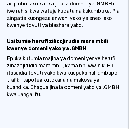
au jimbo lako katika jina la domeni ya .GMBH ili
iwe rahisi kwa wateja kupata na kukumbuka. Pia
zingatia kuongeza anwani yako ya eneo lako
kwenye tovuti ya biashara yako.
Usitumie herufi zilizojirudia mara mbili
kwenye domeni yako ya .GMBH
Epuka kutumia majina ya domeni yenye herufi
zinazojirudia mara mbili, kama bb, ww, n.k. Hii
itasaidia tovuti yako kwa kuepuka hali ambapo
trafiki itapotea kutokana na makosa ya
kuandika. Chagua jina la domeni yako ya .GMBH
kwa uangalifu.