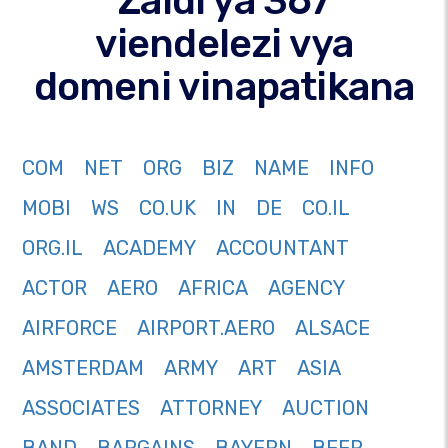
Zaidi ya 367
viendelezi vya
domeni vinapatikana
COM
NET
ORG
BIZ
NAME
INFO
MOBI
WS
CO.UK
IN
DE
CO.IL
ORG.IL
ACADEMY
ACCOUNTANT
ACTOR
AERO
AFRICA
AGENCY
AIRFORCE
AIRPORT.AERO
ALSACE
AMSTERDAM
ARMY
ART
ASIA
ASSOCIATES
ATTORNEY
AUCTION