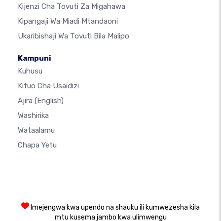
Kijenzi Cha Tovuti Za Migahawa
Kipangaji Wa Miadi Mtandaoni
Ukaribishaji Wa Tovuti Bila Malipo
Kampuni
Kuhusu
Kituo Cha Usaidizi
Ajira
(English)
Washirika
Wataalamu
Chapa Yetu
Imejengwa kwa upendo na shauku ili kumwezesha kila
mtu kusema jambo kwa ulimwengu