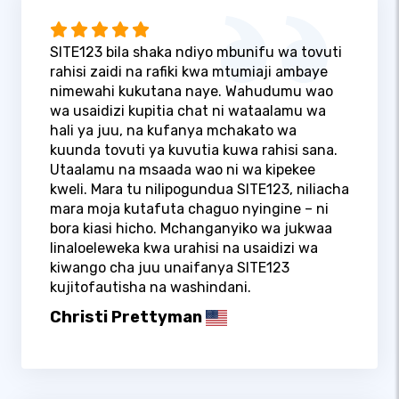
SITE123 bila shaka ndiyo mbunifu wa tovuti
rahisi zaidi na rafiki kwa mtumiaji ambaye
nimewahi kukutana naye. Wahudumu wao
wa usaidizi kupitia chat ni wataalamu wa
hali ya juu, na kufanya mchakato wa
kuunda tovuti ya kuvutia kuwa rahisi sana.
Utaalamu na msaada wao ni wa kipekee
kweli. Mara tu nilipogundua SITE123, niliacha
mara moja kutafuta chaguo nyingine – ni
bora kiasi hicho. Mchanganyiko wa jukwaa
linaloeleweka kwa urahisi na usaidizi wa
kiwango cha juu unaifanya SITE123
kujitofautisha na washindani.
Christi Prettyman