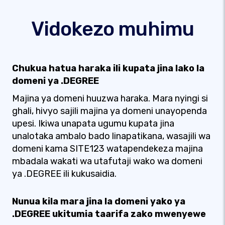
Vidokezo muhimu
Chukua hatua haraka ili kupata jina lako la
domeni ya .DEGREE
Majina ya domeni huuzwa haraka. Mara nyingi si
ghali, hivyo sajili majina ya domeni unayopenda
upesi. Ikiwa unapata ugumu kupata jina
unalotaka ambalo bado linapatikana, wasajili wa
domeni kama SITE123 watapendekeza majina
mbadala wakati wa utafutaji wako wa domeni
ya .DEGREE ili kukusaidia.
Nunua kila mara jina la domeni yako ya
.DEGREE ukitumia taarifa zako mwenyewe