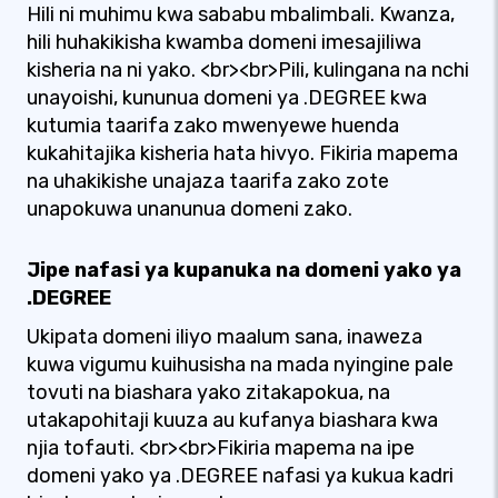
Hili ni muhimu kwa sababu mbalimbali. Kwanza,
hili huhakikisha kwamba domeni imesajiliwa
kisheria na ni yako. <br><br>Pili, kulingana na nchi
unayoishi, kununua domeni ya .DEGREE kwa
kutumia taarifa zako mwenyewe huenda
kukahitajika kisheria hata hivyo. Fikiria mapema
na uhakikishe unajaza taarifa zako zote
unapokuwa unanunua domeni zako.
Jipe nafasi ya kupanuka na domeni yako ya
.DEGREE
Ukipata domeni iliyo maalum sana, inaweza
kuwa vigumu kuihusisha na mada nyingine pale
tovuti na biashara yako zitakapokua, na
utakapohitaji kuuza au kufanya biashara kwa
njia tofauti. <br><br>Fikiria mapema na ipe
domeni yako ya .DEGREE nafasi ya kukua kadri