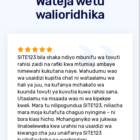
Wateja wetu
walioridhika
SITE123 bila shaka ndiyo mbunifu wa tovuti
rahisi zaidi na rafiki kwa mtumiaji ambaye
nimewahi kukutana naye. Wahudumu wao
wa usaidizi kupitia chat ni wataalamu wa
hali ya juu, na kufanya mchakato wa
kuunda tovuti ya kuvutia kuwa rahisi sana.
Utaalamu na msaada wao ni wa kipekee
kweli. Mara tu nilipogundua SITE123, niliacha
mara moja kutafuta chaguo nyingine – ni
bora kiasi hicho. Mchanganyiko wa jukwaa
linaloeleweka kwa urahisi na usaidizi wa
kiwango cha juu unaifanya SITE123
kujitofautisha na washindani.