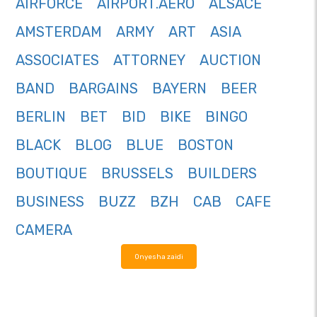
AIRFORCE
AIRPORT.AERO
ALSACE
AMSTERDAM
ARMY
ART
ASIA
ASSOCIATES
ATTORNEY
AUCTION
BAND
BARGAINS
BAYERN
BEER
BERLIN
BET
BID
BIKE
BINGO
BLACK
BLOG
BLUE
BOSTON
BOUTIQUE
BRUSSELS
BUILDERS
BUSINESS
BUZZ
BZH
CAB
CAFE
CAMERA
Onyesha zaidi