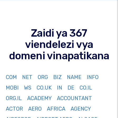
Zaidi ya 367
viendelezi vya
domeni vinapatikana
COM
NET
ORG
BIZ
NAME
INFO
MOBI
WS
CO.UK
IN
DE
CO.IL
ORG.IL
ACADEMY
ACCOUNTANT
ACTOR
AERO
AFRICA
AGENCY