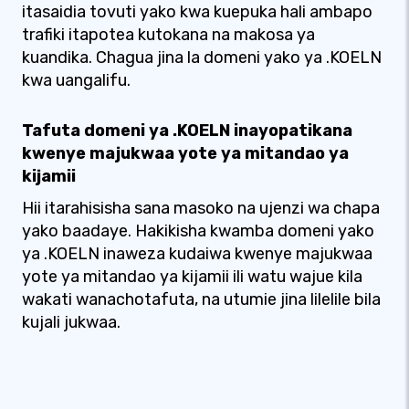
itasaidia tovuti yako kwa kuepuka hali ambapo
trafiki itapotea kutokana na makosa ya
kuandika. Chagua jina la domeni yako ya .KOELN
kwa uangalifu.
Tafuta domeni ya .KOELN inayopatikana
kwenye majukwaa yote ya mitandao ya
kijamii
Hii itarahisisha sana masoko na ujenzi wa chapa
yako baadaye. Hakikisha kwamba domeni yako
ya .KOELN inaweza kudaiwa kwenye majukwaa
yote ya mitandao ya kijamii ili watu wajue kila
wakati wanachotafuta, na utumie jina lilelile bila
kujali jukwaa.