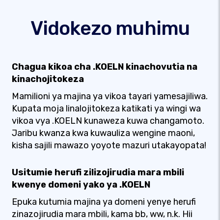
Vidokezo muhimu
Chagua kikoa cha .KOELN kinachovutia na
kinachojitokeza
Mamilioni ya majina ya vikoa tayari yamesajiliwa.
Kupata moja linalojitokeza katikati ya wingi wa
vikoa vya .KOELN kunaweza kuwa changamoto.
Jaribu kwanza kwa kuwauliza wengine maoni,
kisha sajili mawazo yoyote mazuri utakayopata!
Usitumie herufi zilizojirudia mara mbili
kwenye domeni yako ya .KOELN
Epuka kutumia majina ya domeni yenye herufi
zinazojirudia mara mbili, kama bb, ww, n.k. Hii