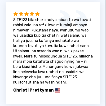
SITE123 bila shaka ndiyo mbunifu wa tovuti
rahisi zaidi na rafiki kwa mtumiaji ambaye
nimewahi kukutana naye. Wahudumu wao
wa usaidizi kupitia chat ni wataalamu wa
hali ya juu, na kufanya mchakato wa
kuunda tovuti ya kuvutia kuwa rahisi sana.
Utaalamu na msaada wao ni wa kipekee
kweli. Mara tu nilipogundua SITE123, niliacha
mara moja kutafuta chaguo nyingine – ni
bora kiasi hicho. Mchanganyiko wa jukwaa
linaloeleweka kwa urahisi na usaidizi wa
kiwango cha juu unaifanya SITE123
kujitofautisha na washindani.
Christi Prettyman