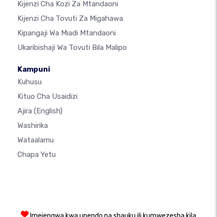
Kijenzi Cha Kozi Za Mtandaoni
Kijenzi Cha Tovuti Za Migahawa
Kipangaji Wa Miadi Mtandaoni
Ukaribishaji Wa Tovuti Bila Malipo
Kampuni
Kuhusu
Kituo Cha Usaidizi
Ajira
(English)
Washirika
Wataalamu
Chapa Yetu
Imejengwa kwa upendo na shauku ili kumwezesha kila